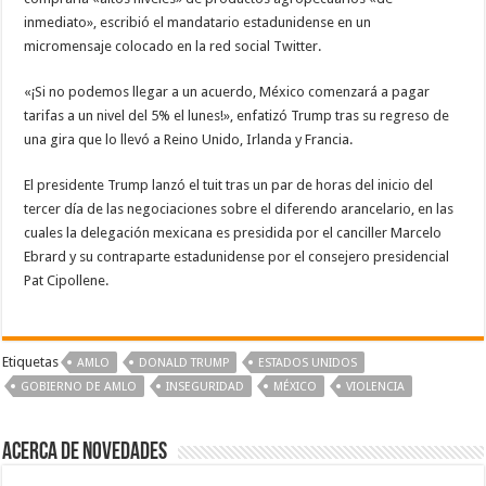
inmediato», escribió el mandatario estadunidense en un
micromensaje colocado en la red social Twitter.
«¡Si no podemos llegar a un acuerdo, México comenzará a pagar
tarifas a un nivel del 5% el lunes!», enfatizó Trump tras su regreso de
una gira que lo llevó a Reino Unido, Irlanda y Francia.
El presidente Trump lanzó el tuit tras un par de horas del inicio del
tercer día de las negociaciones sobre el diferendo arancelario, en las
cuales la delegación mexicana es presidida por el canciller Marcelo
Ebrard y su contraparte estadunidense por el consejero presidencial
Pat Cipollene.
Etiquetas
AMLO
DONALD TRUMP
ESTADOS UNIDOS
GOBIERNO DE AMLO
INSEGURIDAD
MÉXICO
VIOLENCIA
Acerca de NOVEDADES