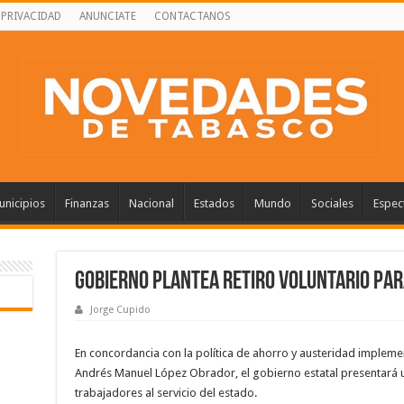
 PRIVACIDAD
ANUNCIATE
CONTACTANOS
nicipios
Finanzas
Nacional
Estados
Mundo
Sociales
Espec
Gobierno plantea retiro voluntario pa
Jorge Cupido
En concordancia con la política de ahorro y austeridad impleme
Andrés Manuel López Obrador, el gobierno estatal presentará u
trabajadores al servicio del estado.