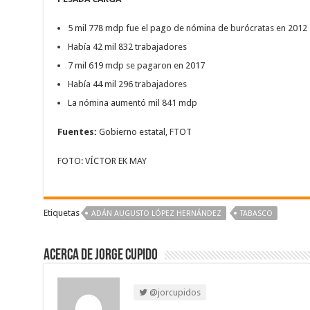
5 mil 778 mdp fue el pago de nómina de burócratas en 2012
Había 42 mil 832 trabajadores
7 mil 619 mdp se pagaron en 2017
Había 44 mil 296 trabajadores
La nómina aumentó mil 841 mdp
Fuentes:
Gobierno estatal, FTOT
FOTO: VÍCTOR EK MAY
Etiquetas
ADÁN AUGUSTO LÓPEZ HERNÁNDEZ
TABASCO
Acerca de Jorge Cupido
@jorcupidos