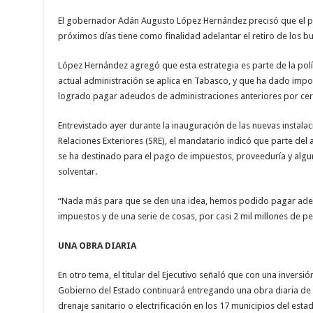
El gobernador Adán Augusto López Hernández precisó que el p
próximos días tiene como finalidad adelantar el retiro de los b
López Hernández agregó que esta estrategia es parte de la polít
actual administración se aplica en Tabasco, y que ha dado impo
logrado pagar adeudos de administraciones anteriores por cerc
Entrevistado ayer durante la inauguración de las nuevas instalac
Relaciones Exteriores (SRE), el mandatario indicó que parte del
se ha destinado para el pago de impuestos, proveeduría y alg
solventar.
“Nada más para que se den una idea, hemos podido pagar adeu
impuestos y de una serie de cosas, por casi 2 mil millones de p
UNA OBRA DIARIA
En otro tema, el titular del Ejecutivo señaló que con una invers
Gobierno del Estado continuará entregando una obra diaria de 
drenaje sanitario o electrificación en los 17 municipios del esta