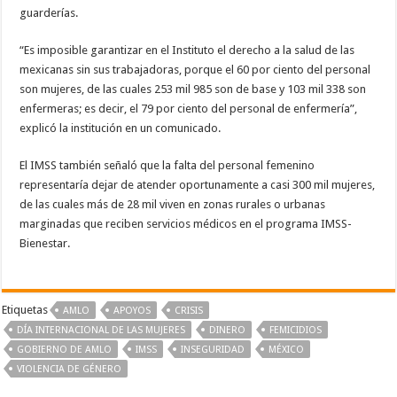
guarderías.
“Es imposible garantizar en el Instituto el derecho a la salud de las
mexicanas sin sus trabajadoras, porque el 60 por ciento del personal
son mujeres, de las cuales 253 mil 985 son de base y 103 mil 338 son
enfermeras; es decir, el 79 por ciento del personal de enfermería”,
explicó la institución en un comunicado.
El IMSS también señaló que la falta del personal femenino
representaría dejar de atender oportunamente a casi 300 mil mujeres,
de las cuales más de 28 mil viven en zonas rurales o urbanas
marginadas que reciben servicios médicos en el programa IMSS-
Bienestar.
Etiquetas
AMLO
APOYOS
CRISIS
DÍA INTERNACIONAL DE LAS MUJERES
DINERO
FEMICIDIOS
GOBIERNO DE AMLO
IMSS
INSEGURIDAD
MÉXICO
VIOLENCIA DE GÉNERO