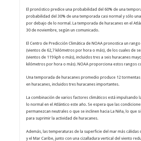
El pronóstico predice una probabilidad del 60% de una tempor
probabilidad del 30% de una temporada casi normal y sólo un
por debajo de lo normal. La temporada de huracanes en el Atlánt
30 de noviembre, según un comunicado.
El Centro de Predicción Climática de NOAA pronostica un rang
(vientos de 62,7 kilómetros por hora o más), de los cuales de se
(vientos de 119 kph o más), incluidos tres a seis huracanes mayor
kilómetros por hora o más). NOAA proporciona estos rangos c
Una temporada de huracanes promedio produce 12 tormentas co
en huracanes, incluidos tres huracanes importantes.
La combinación de varios factores climáticos está impulsando l
lo normal en el Atlántico este año. Se espera que las condicione
permanezcan neutrales o que se inclinen hacia La Niña, lo que s
para suprimir la actividad de huracanes.
Además, las temperaturas de la superficie del mar más cálidas q
y el Mar Caribe, junto con una cizalladura vertical del viento reduc