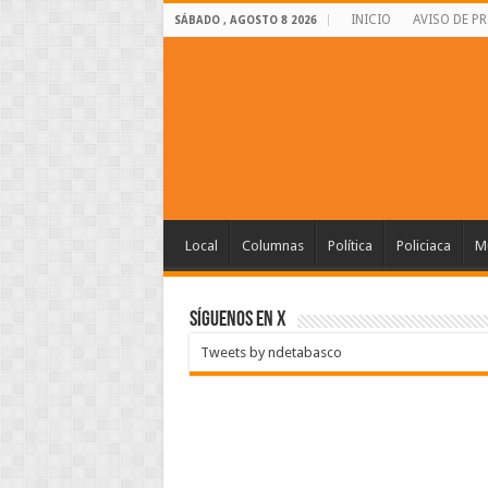
INICIO
AVISO DE P
SÁBADO , AGOSTO 8 2026
Local
Columnas
Política
Policiaca
Mu
SÍGUENOS EN X
Tweets by ndetabasco