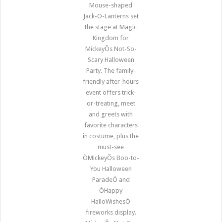
Mouse-shaped
Jack-O-Lanterns set
the stage at Magic
Kingdom for
MickeyÕs Not-So-
Scary Halloween
Party. The family-
friendly after-hours
event offers trick-
or-treating, meet
and greets with
favorite characters
in costume, plus the
must-see
ÒMickeyÕs Boo-to-
You Halloween
ParadeÓ and
ÒHappy
HalloWishesÓ
fireworks display.