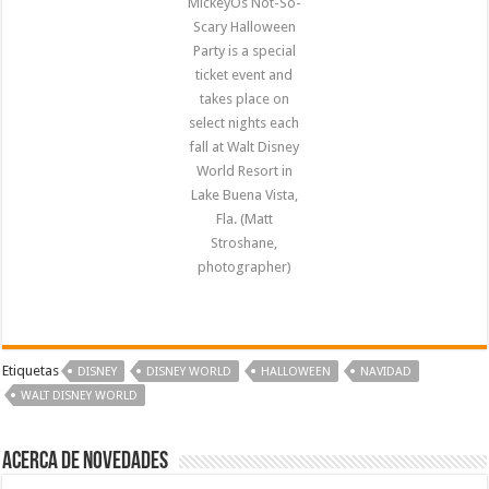
MickeyÕs Not-So-
Scary Halloween
Party is a special
ticket event and
takes place on
select nights each
fall at Walt Disney
World Resort in
Lake Buena Vista,
Fla. (Matt
Stroshane,
photographer)
Etiquetas
DISNEY
DISNEY WORLD
HALLOWEEN
NAVIDAD
WALT DISNEY WORLD
Acerca de NOVEDADES