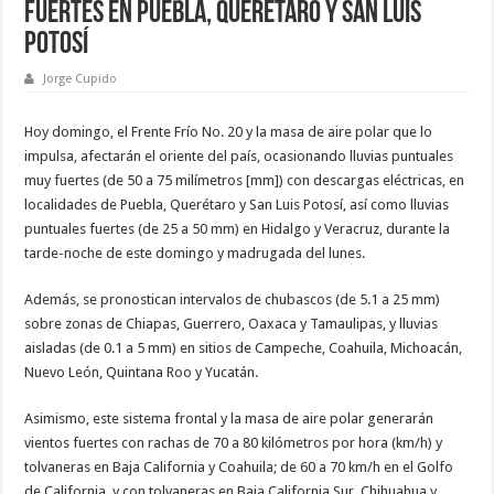
fuertes en Puebla, Querétaro y San Luis
Potosí
Jorge Cupido
Hoy domingo, el Frente Frío No. 20 y la masa de aire polar que lo
impulsa, afectarán el oriente del país, ocasionando lluvias puntuales
muy fuertes (de 50 a 75 milímetros [mm]) con descargas eléctricas, en
localidades de Puebla, Querétaro y San Luis Potosí, así como lluvias
puntuales fuertes (de 25 a 50 mm) en Hidalgo y Veracruz, durante la
tarde-noche de este domingo y madrugada del lunes.
Además, se pronostican intervalos de chubascos (de 5.1 a 25 mm)
sobre zonas de Chiapas, Guerrero, Oaxaca y Tamaulipas, y lluvias
aisladas (de 0.1 a 5 mm) en sitios de Campeche, Coahuila, Michoacán,
Nuevo León, Quintana Roo y Yucatán.
Asimismo, este sistema frontal y la masa de aire polar generarán
vientos fuertes con rachas de 70 a 80 kilómetros por hora (km/h) y
tolvaneras en Baja California y Coahuila; de 60 a 70 km/h en el Golfo
de California, y con tolvaneras en Baja California Sur, Chihuahua y