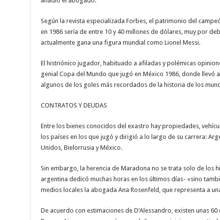
añadió el abogado.
Según la revista especializada Forbes, el patrimonio del camp
en 1986 sería de entre 10 y 40 millones de dólares, muy por deb
actualmente gana una figura mundial como Lionel Messi.
El histriónico jugador, habituado a afiladas y polémicas opinion
genial Copa del Mundo que jugó en México 1986, donde llevó a 
algunos de los goles más recordados de la historia de los mund
CONTRATOS Y DEUDAS
Entre los bienes conocidos del exastro hay propiedades, vehículo
los países en los que jugó y dirigió a lo largo de su carrera: Arg
Unidos, Bielorrusia y México.
Sin embargo, la herencia de Maradona no se trata solo de los hijo
argentina dedicó muchas horas en los últimos días- «sino tamb
medios locales la abogada Ana Rosenfeld, que representa a un
De acuerdo con estimaciones de D’Alessandro, existen unas 60 de