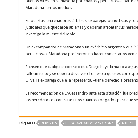
Buenos Aires, en su mayoría por «daños y perjuicios» a partir d
Maradona- en los medios.
Futbolistas, entrenadores, árbitros, exparejas, periodistas y f
judiciales que quedaron abiertas y deberán afrontar sus hereder
investiga la muerte del ídolo.
Un excompañero de Maradona y un exárbitro argentino que in
perjuicios» a Maradona prefirieron no hacer comentarios «en 
Piensen que cualquier contrato que Diego haya firmado asegura
fallecimiento y se deberá devolver el dinero a quienes corresp
Oliva, la expareja que ella representa, «tiene derecho a presenta
La recomendación de D’Alessandro ante esta situación fue preci
los herederos es contratar unos cuantos abogados para que se
Etiquetas
DEPORTES
‪‪DIEGO ARMANDO MARADONA‬
FUTBOL