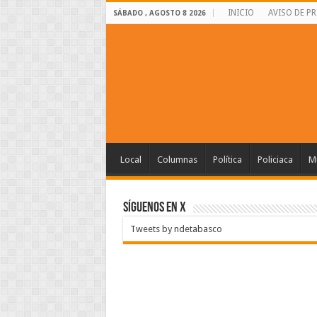
INICIO
AVISO DE P
SÁBADO , AGOSTO 8 2026
Local
Columnas
Política
Policiaca
Mu
SÍGUENOS EN X
Tweets by ndetabasco