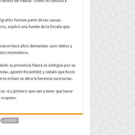
e dichos de ‘Pelusa’ -como se conocía a
otógrafos forman parte de las causas
os, explicó una fuente de la fiscalía que
iciaron hace años demandas «por daños y
estos momentos».
ndo su presencia futura se extingue por su
onda», apuntó Rosenfeld, y señaló que Rocío
rse ni bien se abra la herencia sucesoria».
sa: «Lo primero que van a tener que hacer
 ocupen».
‪‪MUERTE‬