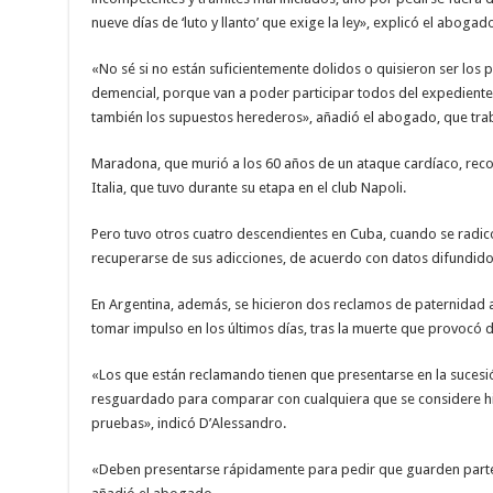
nueve días de ‘luto y llanto’ que exige la ley», explicó el aboga
«No sé si no están suficientemente dolidos o quisieron ser los p
demencial, porque van a poder participar todos del expediente, 
también los supuestos herederos», añadió el abogado, que traba
Maradona, que murió a los 60 años de un ataque cardíaco, recon
Italia, que tuvo durante su etapa en el club Napoli.
Pero tuvo otros cuatro descendientes en Cuba, cuando se radicó 
recuperarse de sus adicciones, de acuerdo con datos difundid
En Argentina, además, se hicieron dos reclamos de paternidad an
tomar impulso en los últimos días, tras la muerte que provocó
«Los que están reclamando tienen que presentarse en la sucesió
resguardado para comparar con cualquiera que se considere hi
pruebas», indicó D’Alessandro.
«Deben presentarse rápidamente para pedir que guarden parte d