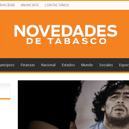
RIVACIDAD
ANUNCIATE
CONTACTANOS
nicipios
Finanzas
Nacional
Estados
Mundo
Sociales
Espec