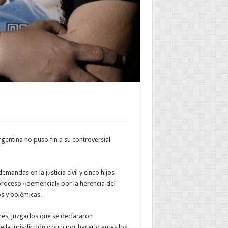
entina no puso fin a su controversial
mandas en la justicia civil y cinco hijos
proceso «demencial» por la herencia del
s y polémicas.
res, juzgados que se declararon
 la jurisdicción y otro por hacerlo antes los