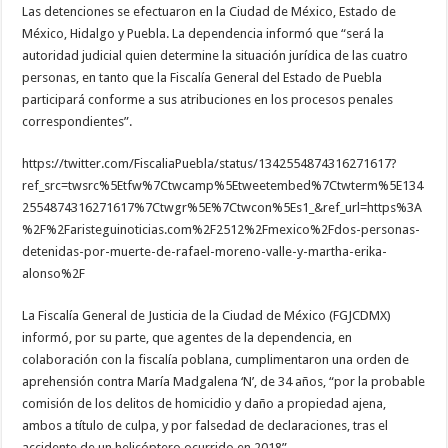
Las detenciones se efectuaron en la Ciudad de México, Estado de
México, Hidalgo y Puebla. La dependencia informó que “será la
autoridad judicial quien determine la situación jurídica de las cuatro
personas, en tanto que la Fiscalía General del Estado de Puebla
participará conforme a sus atribuciones en los procesos penales
correspondientes”.
https://twitter.com/FiscaliaPuebla/status/1342554874316271617?
ref_src=twsrc%5Etfw%7Ctwcamp%5Etweetembed%7Ctwterm%5E134
2554874316271617%7Ctwgr%5E%7Ctwcon%5Es1_&ref_url=https%3A
%2F%2Faristeguinoticias.com%2F2512%2Fmexico%2Fdos-personas-
detenidas-por-muerte-de-rafael-moreno-valle-y-martha-erika-
alonso%2F
La Fiscalía General de Justicia de la Ciudad de México (FGJCDMX)
informó, por su parte, que agentes de la dependencia, en
colaboración con la fiscalía poblana, cumplimentaron una orden de
aprehensión contra María Madgalena ‘N’, de 34 años, “por la probable
comisión de los delitos de homicidio y daño a propiedad ajena,
ambos a título de culpa, y por falsedad de declaraciones, tras el
accidente de un helicóptero ocurrido en 2018”.