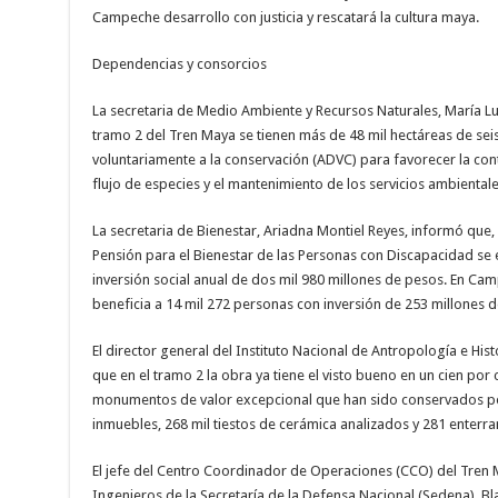
Campeche desarrollo con justicia y rescatará la cultura maya.
Dependencias y consorcios
La secretaria de Medio Ambiente y Recursos Naturales, María Lu
tramo 2 del Tren Maya se tienen más de 48 mil hectáreas de sei
voluntariamente a la conservación (ADVC) para favorecer la cont
flujo de especies y el mantenimiento de los servicios ambientale
La secretaria de Bienestar, Ariadna Montiel Reyes, informó que, 
Pensión para el Bienestar de las Personas con Discapacidad se
inversión social anual de dos mil 980 millones de pesos. En Cam
beneficia a 14 mil 272 personas con inversión de 253 millones 
El director general del Instituto Nacional de Antropología e Hist
que en el tramo 2 la obra ya tiene el visto bueno en un cien por 
monumentos de valor excepcional que han sido conservados po
inmuebles, 268 mil tiestos de cerámica analizados y 281 enter
El jefe del Centro Coordinador de Operaciones (CCO) del Tren M
Ingenieros de la Secretaría de la Defensa Nacional (Sedena), B