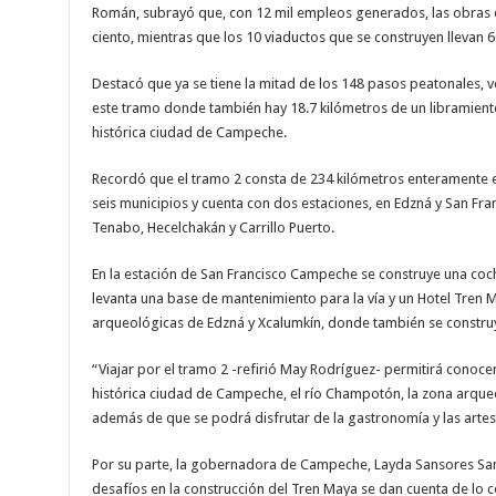
Román, subrayó que, con 12 mil empleos generados, las obras 
ciento, mientras que los 10 viaductos que se construyen llevan 6
Destacó que ya se tiene la mitad de los 148 pasos peatonales, v
este tramo donde también hay 18.7 kilómetros de un libramiento f
histórica ciudad de Campeche.
Recordó que el tramo 2 consta de 234 kilómetros enteramente 
seis municipios y cuenta con dos estaciones, en Edzná y San Fr
Tenabo, Hecelchakán y Carrillo Puerto.
En la estación de San Francisco Campeche se construye una coche
levanta una base de mantenimiento para la vía y un Hotel Tren
arqueológicas de Edzná y Xcalumkín, donde también se construy
“Viajar por el tramo 2 -refirió May Rodríguez- permitirá conoce
histórica ciudad de Campeche, el río Champotón, la zona arque
además de que se podrá disfrutar de la gastronomía y las arte
Por su parte, la gobernadora de Campeche, Layda Sansores San 
desafíos en la construcción del Tren Maya se dan cuenta de lo co