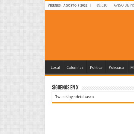
INICIO
AVISO DE P
VIERNES , AGOSTO 7 2026
Local
Columnas
Política
Policiaca
Mu
SÍGUENOS EN X
Tweets by ndetabasco