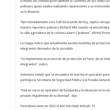
El medio de comunicación también lo confirmó en sus redes soci
policiaco quien estaba realizando reparaciones a su motocicle
se lo llevaron.
“Aproximadamente a las 5:40 de la tarde de hoy, sujetos encap
nuestro reportero policíaco Richard Villa cuando se encontraba 
la calle agricultura de la colonia Lázaro Cárdenas”, afirmó Prese
La Ceapp indicó que actualmente existen medidas de protecció
integrantes derivados de lo sucedido.
“Se implementa un protocolo de protección en favor de un med
integrantes”, indicó.
Asimismo señaló que se encuentra en marcha el operativo para l
participa la Secretaría de Seguridad Pública y la Fiscalía General
“Está en curso un operativo de búsqueda y localización en la ci
privado ilegalmente de su libertad”, dijo.
Periodistas viven en 2022 el año más letal: Artículo 19