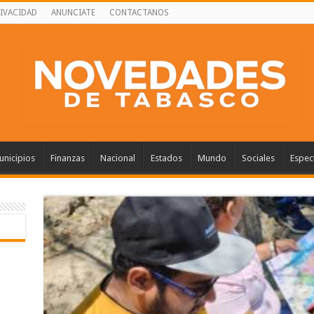
RIVACIDAD
ANUNCIATE
CONTACTANOS
nicipios
Finanzas
Nacional
Estados
Mundo
Sociales
Espec