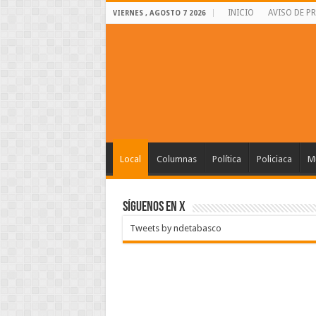
INICIO
AVISO DE P
VIERNES , AGOSTO 7 2026
Local
Columnas
Política
Policiaca
Mu
SÍGUENOS EN X
Tweets by ndetabasco