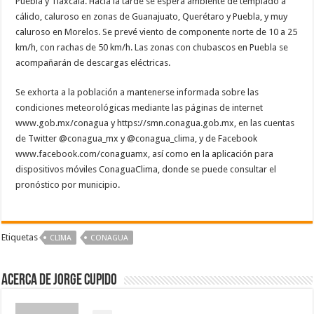
Puebla y Tlaxcala. Hacia la tarde se espera ambiente de templado a
cálido, caluroso en zonas de Guanajuato, Querétaro y Puebla, y muy
caluroso en Morelos. Se prevé viento de componente norte de 10 a 25
km/h, con rachas de 50 km/h. Las zonas con chubascos en Puebla se
acompañarán de descargas eléctricas.
Se exhorta a la población a mantenerse informada sobre las
condiciones meteorológicas mediante las páginas de internet
www.gob.mx/conagua y https://smn.conagua.gob.mx, en las cuentas
de Twitter @conagua_mx y @conagua_clima, y de Facebook
www.facebook.com/conaguamx, así como en la aplicación para
dispositivos móviles ConaguaClima, donde se puede consultar el
pronóstico por municipio.
Etiquetas
CLIMA
CONAGUA
Acerca de Jorge Cupido