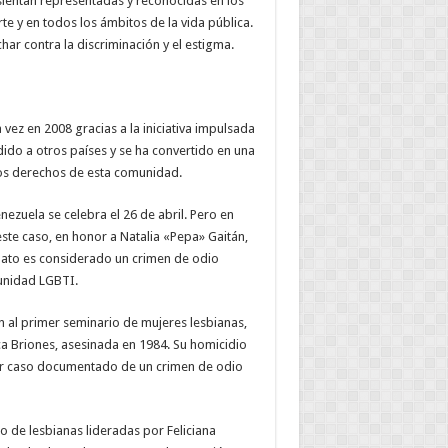
sientan representadas y reconocidas en los
rte y en todos los ámbitos de la vida pública.
har contra la discriminación y el estigma.
 vez en 2008 gracias a la iniciativa impulsada
ido a otros países y se ha convertido en una
 los derechos de esta comunidad.
ezuela se celebra el 26 de abril. Pero en
este caso, en honor a Natalia «Pepa» Gaitán,
nato es considerado un crimen de odio
unidad LGBTI.
n al primer seminario de mujeres lesbianas,
ca Briones, asesinada en 1984. Su homicidio
mer caso documentado de un crimen de odio
o de lesbianas lideradas por Feliciana