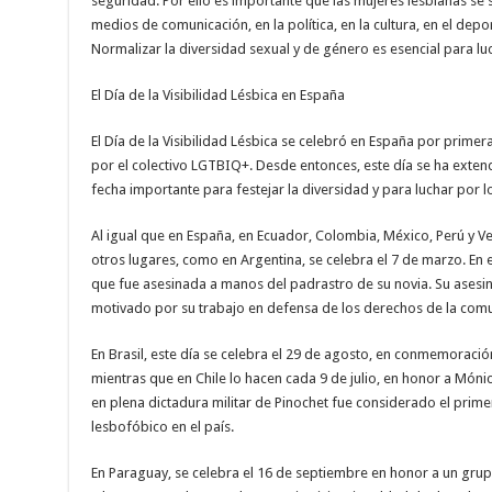
seguridad. Por ello es importante que las mujeres lesbianas se 
medios de comunicación, en la política, en la cultura, en el depo
Normalizar la diversidad sexual y de género es esencial para luc
El Día de la Visibilidad Lésbica en España
El Día de la Visibilidad Lésbica se celebró en España por primera
por el colectivo LGTBIQ+. Desde entonces, este día se ha extend
fecha importante para festejar la diversidad y para luchar por
Al igual que en España, en Ecuador, Colombia, México, Perú y Ven
otros lugares, como en Argentina, se celebra el 7 de marzo. En 
que fue asesinada a manos del padrastro de su novia. Su asesi
motivado por su trabajo en defensa de los derechos de la com
En Brasil, este día se celebra el 29 de agosto, en conmemoració
mientras que en Chile lo hacen cada 9 de julio, en honor a Móni
en plena dictadura militar de Pinochet fue considerado el pri
lesbofóbico en el país.
En Paraguay, se celebra el 16 de septiembre en honor a un grup