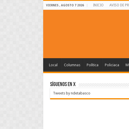
INICIO
AVISO DE P
VIERNES , AGOSTO 7 2026
Local
Columnas
Política
Policiaca
Mu
SÍGUENOS EN X
Tweets by ndetabasco