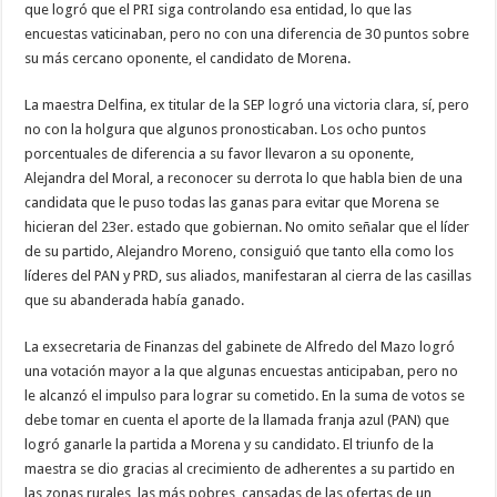
que logró que el PRI siga controlando esa entidad, lo que las
encuestas vaticinaban, pero no con una diferencia de 30 puntos sobre
su más cercano oponente, el candidato de Morena.
La maestra Delfina, ex titular de la SEP logró una victoria clara, sí, pero
no con la holgura que algunos pronosticaban. Los ocho puntos
porcentuales de diferencia a su favor llevaron a su oponente,
Alejandra del Moral, a reconocer su derrota lo que habla bien de una
candidata que le puso todas las ganas para evitar que Morena se
hicieran del 23er. estado que gobiernan. No omito señalar que el líder
de su partido, Alejandro Moreno, consiguió que tanto ella como los
líderes del PAN y PRD, sus aliados, manifestaran al cierra de las casillas
que su abanderada había ganado.
La exsecretaria de Finanzas del gabinete de Alfredo del Mazo logró
una votación mayor a la que algunas encuestas anticipaban, pero no
le alcanzó el impulso para lograr su cometido. En la suma de votos se
debe tomar en cuenta el aporte de la llamada franja azul (PAN) que
logró ganarle la partida a Morena y su candidato. El triunfo de la
maestra se dio gracias al crecimiento de adherentes a su partido en
las zonas rurales, las más pobres, cansadas de las ofertas de un