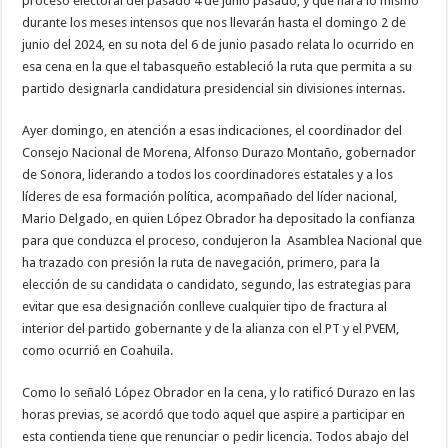
proceso electoral del pasado 4 de junio pasado, y que hará lo mismo
durante los meses intensos que nos llevarán hasta el domingo 2 de
junio del 2024, en su nota del 6 de junio pasado relata lo ocurrido en
esa cena en la que el tabasqueño estableció la ruta que permita a su
partido designarla candidatura presidencial sin divisiones internas.
Ayer domingo, en atención a esas indicaciones, el coordinador del
Consejo Nacional de Morena, Alfonso Durazo Montaño, gobernador
de Sonora, liderando a todos los coordinadores estatales y a los
líderes de esa formación política, acompañado del líder nacional,
Mario Delgado, en quien López Obrador ha depositado la confianza
para que conduzca el proceso, condujeron la
Asamblea Nacional que
ha trazado con presión la ruta de navegación, primero, para la
elección de su candidata o candidato, segundo, las estrategias para
evitar que esa designación conlleve cualquier tipo de fractura al
interior del partido gobernante y de la alianza con el PT y el PVEM,
como ocurrió en Coahuila.
Como lo señaló López Obrador en la cena, y lo ratificó Durazo en las
horas previas, se acordó que todo aquel que aspire a participar en
esta contienda tiene que renunciar o pedir licencia. Todos abajo del