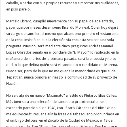
caballo, a nadar con sus propios recursos y a mostrar sus cualidades,
en piso parejo.
Marcelo Ebrard, cumplió nuevamente con su papel de adelantado,
papel que por meses desempeñó Ricardo Monreal. Quien hoy dejará
su cargo de canciller, el mismo que abandonó primero el restaurante
de la cena, insistió en que la elección vía encuesta sea con una sola
pregunta. Pues no, será mediante cinco preguntas.Andrés Manuel
López Obrador señaló en el cónclave de “El Mayor”,lo ratificado en la
mañanera del martes de la semana pasada: será la encuesta y no su
dedito la que defina quién será el candidato o candidato de Morena.
Puede ser, pero de lo que no me queda la menor duda es que el de
Tepatitlán, nunca pondrá en riesgo la continuidad de su proyecto de
Nación.
No se trata de un nuevo “Maximato” al estilo de Plutarco Elías Calles.
Más bien será una selección de candidato presidencial en un
escenario parecido al de 1940, con Lázaro Cárdenas del Río: “Yo no
me equivocaré”, resuena aún la frase del tabasqueño pronunciada en
el ombligo del país, en el Zócalo de la Ciudad de México, el 18 de
marzo pasado. Son 23 estados que gobierna Morena. Son las armas