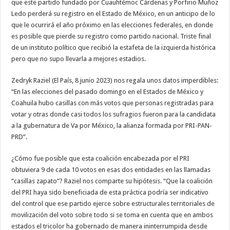
que este partido fundado por Cuauhtémoc Cárdenas y Porfirio Muñoz
Ledo perderá su registro en el Estado de México, en un anticipo de lo
que le ocurrirá el año próximo en las elecciones federales, en donde
es posible que pierde su registro como partido nacional. Triste final
de un instituto político que recibió la estafeta de la izquierda histórica
pero que no supo llevarla a mejores estadios.
Zedryk Raziel (El País, 8 junio 2023) nos regala unos datos imperdibles:
“En las elecciones del pasado domingo en el Estados de México y
Coahuila hubo casillas con más votos que personas registradas para
votar y otras donde casi todos los sufragios fueron para la candidata
a la gubernatura de Va por México, la alianza formada por PRI-PAN-
PRD”.
¿Cómo fue posible que esta coalición encabezada por el PRI
obtuviera 9 de cada 10 votos en esas dos entidades en las llamadas
“casillas zapato”? Raziel nos comparte su hipótesis. “Que la coalición
del PRI haya sido beneficiada de esta práctica podría ser indicativo
del control que ese partido ejerce sobre estructurales territoriales de
movilización del voto sobre todo si se toma en cuenta que en ambos
estados el tricolor ha gobernado de manera ininterrumpida desde