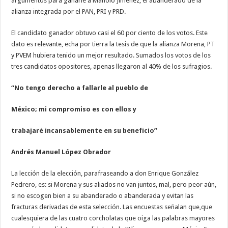
argumentos para ganarle a Manolo Jiménez, el abanderado de la
alianza integrada por el PAN, PRI y PRD.
El candidato ganador obtuvo casi el 60 por ciento de los votos. Este
dato es relevante, echa por tierra la tesis de que la alianza Morena, PT
y PVEM hubiera tenido un mejor resultado. Sumados los votos de los
tres candidatos opositores, apenas llegaron al 40% de los sufragios.
“No tengo derecho a fallarle al pueblo de
México; mi compromiso es con ellos y
trabajaré incansablemente en su beneficio”
Andrés Manuel López Obrador
La lección de la elección, parafraseando a don Enrique González
Pedrero, es: si Morena y sus aliados no van juntos, mal, pero peor aún,
si no escogen bien a su abanderado o abanderada y evitan las
fracturas derivadas de esta selección. Las encuestas señalan que,que
cualesquiera de las cuatro corcholatas que oiga las palabras mayores