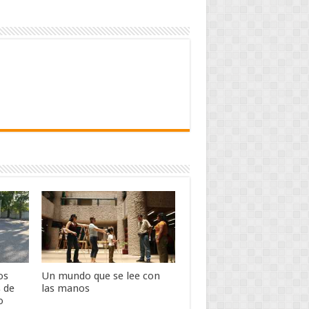
os
Un mundo que se lee con
s de
las manos
o