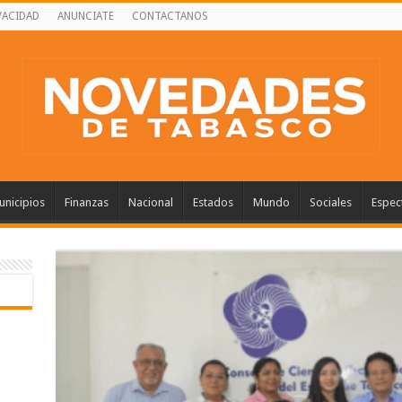
VACIDAD
ANUNCIATE
CONTACTANOS
nicipios
Finanzas
Nacional
Estados
Mundo
Sociales
Espec