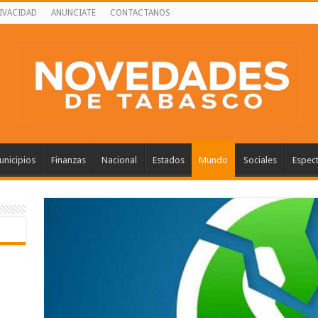
RIVACIDAD
ANUNCIATE
CONTACTANOS
nicipios
Finanzas
Nacional
Estados
Mundo
Sociales
Espec