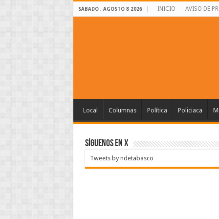
INICIO
AVISO DE P
SÁBADO , AGOSTO 8 2026
Local
Columnas
Política
Policiaca
Mu
SÍGUENOS EN X
Tweets by ndetabasco