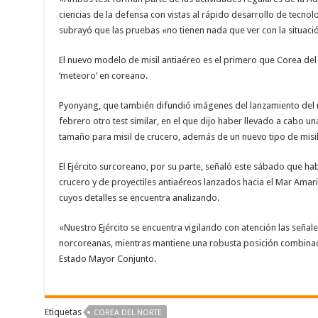
ciencias de la defensa con vistas al rápido desarrollo de tecnol
subrayó que las pruebas «no tienen nada que ver con la situació
El nuevo modelo de misil antiaéreo es el primero que Corea del N
‘meteoro’ en coreano.
Pyonyang, que también difundió imágenes del lanzamiento del mi
febrero otro test similar, en el que dijo haber llevado a cabo u
tamaño para misil de crucero, además de un nuevo tipo de misil 
El Ejército surcoreano, por su parte, señaló este sábado que ha
crucero y de proyectiles antiaéreos lanzados hacia el Mar Amarill
cuyos detalles se encuentra analizando.
«Nuestro Ejército se encuentra vigilando con atención las señal
norcoreanas, mientras mantiene una robusta posición combina
Estado Mayor Conjunto.
Etiquetas
COREA DEL NORTE