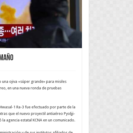
amaño
 una ojiva «súper grande» para misiles
aéreo, en una nueva ronda de pruebas
co Hwasal-1 Ra-3 fue efectuado por parte de la
ras que el nuevo proyectil antiaéreo Pyoljji-
ó la agencia estatal KCNA en un comunicado.
nistración y de sus institutos afiliados de