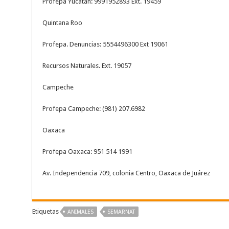
Profepa Yucatán: 9991952893 Ext. 19459
Quintana Roo
Profepa. Denuncias: 5554496300 Ext 19061
Recursos Naturales. Ext. 19057
Campeche
Profepa Campeche: (981) 207.6982
Oaxaca
Profepa Oaxaca: 951 514 1991
Av. Independencia 709, colonia Centro, Oaxaca de Juárez
Etiquetas
ANIMALES
SEMARNAT