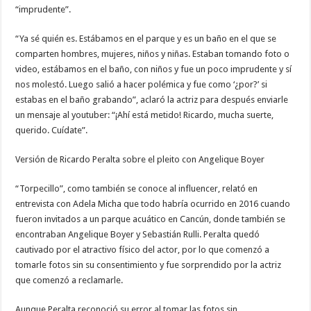
“imprudente”.
“Ya sé quién es. Estábamos en el parque y es un baño en el que se
comparten hombres, mujeres, niños y niñas. Estaban tomando foto o
video, estábamos en el baño, con niños y fue un poco imprudente y sí
nos molestó. Luego salió a hacer polémica y fue como ‘¿por?’ si
estabas en el baño grabando”, aclaró la actriz para después enviarle
un mensaje al youtuber: “¡Ahí está metido! Ricardo, mucha suerte,
querido. Cuídate”.
Versión de Ricardo Peralta sobre el pleito con Angelique Boyer
“Torpecillo”, como también se conoce al influencer, relató en
entrevista con Adela Micha que todo habría ocurrido en 2016 cuando
fueron invitados a un parque acuático en Cancún, donde también se
encontraban Angelique Boyer y Sebastián Rulli. Peralta quedó
cautivado por el atractivo físico del actor, por lo que comenzó a
tomarle fotos sin su consentimiento y fue sorprendido por la actriz
que comenzó a reclamarle.
Aunque Peralta reconoció su error al tomar las fotos sin