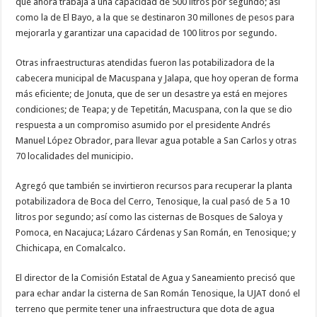
que ahora trabaja a una capacidad de 500 litros por segundo; así
como la de El Bayo, a la que se destinaron 30 millones de pesos para
mejorarla y garantizar una capacidad de 100 litros por segundo.
Otras infraestructuras atendidas fueron las potabilizadora de la
cabecera municipal de Macuspana y Jalapa, que hoy operan de forma
más eficiente; de Jonuta, que de ser un desastre ya está en mejores
condiciones; de Teapa; y de Tepetitán, Macuspana, con la que se dio
respuesta a un compromiso asumido por el presidente Andrés
Manuel López Obrador, para llevar agua potable a San Carlos y otras
70 localidades del municipio.
Agregó que también se invirtieron recursos para recuperar la planta
potabilizadora de Boca del Cerro, Tenosique, la cual pasó de 5 a 10
litros por segundo; así como las cisternas de Bosques de Saloya y
Pomoca, en Nacajuca; Lázaro Cárdenas y San Román, en Tenosique; y
Chichicapa, en Comalcalco.
El director de la Comisión Estatal de Agua y Saneamiento precisó que
para echar andar la cisterna de San Román Tenosique, la UJAT donó el
terreno que permite tener una infraestructura que dota de agua