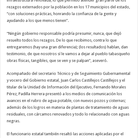
infraestructura renovada, lo que permitió atender gran parte de los
rezagos externados por la población en los 17 municipios del estado,
“con soluciones prácticas, honrando la confianza de la gente y
ayudando a los que menos tienen”.
“Ningún gobierno responsable podría presumir, nunca, que dejó
resuelto todos los rezagos. De lo que recibimos, contra lo que
entregaremos (hay una gran diferencia); (los resultados) hablan, dan
testimonio, de que nosotros sí le vamos a dejar al pueblo tabasqueño
obras físicas, tangibles, que se ven y se palpan”, aseveró.
Acompañado del secretario Técnico y de Seguimiento Gubernamental
y vocero del Gobierno estatal, Juan Carlos Castillejos Castillejos y el
titular de la Unidad de Información del Ejecutivo, Fernando Morales
Pérez, Padilla Herrera presentó a los medios de comunicación los
avances en el rubro de agua potable, con nuevos pozos y cisternas;
además de los logros en materia de plantas de tratamiento de aguas
residuales, con cárcamos renovados y todo lo relacionado con aguas
negras.
El funcionario estatal también resaltó las acciones aplicadas por el