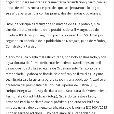
organismo para mejorar e incrementar la recaudación y cerró con las
obras de infraestructura especiales que se ejecutaron a lo largo de
seis años para cumplir con las principales demandas ciudadanas.
Entre los principales resultados en materia de agua potable, hizo
alusión al fortalecimiento de la potabilizadora El Mango, que de
producir 890 litros por segundo pasó a proveer 1 mil 500 litros por
segundo en beneficio de la población de Nacajuca, Jalpa de Méndez,
Comalcalco y Paraíso.
“Recibimos una planta mal estructurada, con lodo apelmazado, y con
agua clorada de forma deficiente; le metimos 80 millones 361 mil
pesos que nos dio la Secretaría de Ordenamiento Territorio para
remodelarla…y ahora se flocula, se clarifica y se filtra el agua y una
vez filtrada va a la cisterna para distribuirla a la población”, explicó en
presencia del presidente del Tribunal Superior de Justicia (TSJ),
Enrique Priego Oropeza y del titular de la Secretaría de Ordenamiento
Territorial y Obrad Públicas (Sotop), Gildardo Lanestosa León,
Armando Padilla adelantó que el próximo gobierno recibirá esa
infraestructura debidamente certificada bajo la norma ISO9001/2015
y con un terreno adicional, listo para ampliar su capacidad de