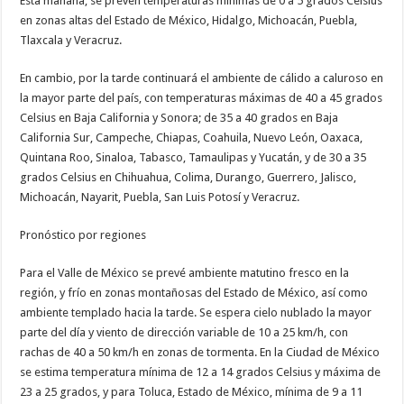
Esta mañana, se prevén temperaturas mínimas de 0 a 5 grados Celsius
en zonas altas del Estado de México, Hidalgo, Michoacán, Puebla,
Tlaxcala y Veracruz.
En cambio, por la tarde continuará el ambiente de cálido a caluroso en
la mayor parte del país, con temperaturas máximas de 40 a 45 grados
Celsius en Baja California y Sonora; de 35 a 40 grados en Baja
California Sur, Campeche, Chiapas, Coahuila, Nuevo León, Oaxaca,
Quintana Roo, Sinaloa, Tabasco, Tamaulipas y Yucatán, y de 30 a 35
grados Celsius en Chihuahua, Colima, Durango, Guerrero, Jalisco,
Michoacán, Nayarit, Puebla, San Luis Potosí y Veracruz.
Pronóstico por regiones
Para el Valle de México se prevé ambiente matutino fresco en la
región, y frío en zonas montañosas del Estado de México, así como
ambiente templado hacia la tarde. Se espera cielo nublado la mayor
parte del día y viento de dirección variable de 10 a 25 km/h, con
rachas de 40 a 50 km/h en zonas de tormenta. En la Ciudad de México
se estima temperatura mínima de 12 a 14 grados Celsius y máxima de
23 a 25 grados, y para Toluca, Estado de México, mínima de 9 a 11