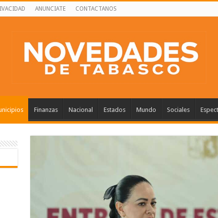
RIVACIDAD
ANUNCIATE
CONTACTANOS
nicipios
Finanzas
Nacional
Estados
Mundo
Sociales
Espec