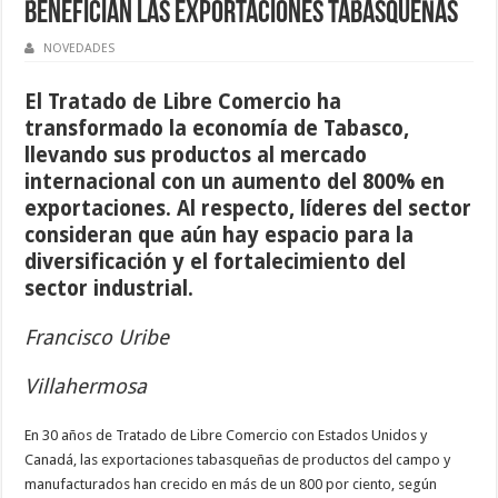
benefician las exportaciones tabasqueñas
NOVEDADES
El Tratado de Libre Comercio ha
transformado la econom
í
a de Tabasco,
llevando sus productos al mercado
internacional con un aumento del 800% en
exportaciones. Al respecto, l
í
deres del sector
consideran que a
ú
n hay espacio para la
diversificaci
ó
n y el fortalecimiento del
sector industrial.
Francisco Uribe
Villahermosa
En 30 a
ñ
os de Tratado de Libre Comercio con Estados Unidos y
Canad
á
, las exportaciones tabasque
ñ
as de productos del campo y
manufacturados han crecido en m
á
s de un 800 por ciento, seg
ú
n