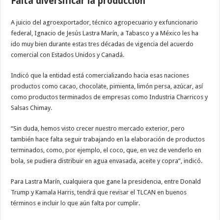
Falta diversificar la producci
ó
n
A juicio del agroexportador, t
é
cnico agropecuario y exfuncionario
federal, Ignacio de Jes
ú
s Lastra Mar
í
n, a Tabasco y a M
é
xico les ha
ido muy bien durante estas tres d
é
cadas de vigencia del acuerdo
comercial con Estados Unidos y Canad
á
.
Indic
ó
que la entidad est
á
comercializando hacia esas naciones
productos como cacao, chocolate, pimienta, lim
ó
n persa, az
ú
car, as
í
como productos terminados de empresas como Industria Charricos y
Salsas Chimay.
“
Sin duda, hemos visto crecer nuestro mercado exterior, pero
tambi
é
n hace falta seguir trabajando en la elaboraci
ó
n de productos
terminados, como, por ejemplo, el coco, que, en vez de venderlo en
bola, se pudiera distribuir en agua envasada, aceite y copra
”
, indic
ó
.
Para Lastra Mar
í
n, cualquiera que gane la presidencia, entre Donald
Trump y Kamala Harris, tendr
á
que revisar el TLCAN en buenos
t
é
rminos e incluir lo que a
ú
n falta por cumplir.