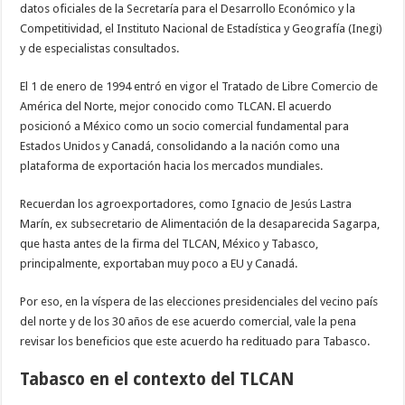
datos oficiales de la Secretar
í
a para el Desarrollo Econ
ó
mico y la
Competitividad, el Instituto Nacional de Estad
í
stica y Geograf
í
a (Inegi)
y de especialistas consultados.
El 1 de enero de 1994 entr
ó
en vigor el Tratado de Libre Comercio de
Am
é
rica del Norte, mejor conocido como TLCAN. El acuerdo
posicion
ó
a M
é
xico como un socio comercial fundamental para
Estados Unidos y Canad
á
, consolidando a la naci
ó
n como una
plataforma de exportaci
ó
n hacia los mercados mundiales.
Recuerdan los agroexportadores, como Ignacio de Jes
ú
s Lastra
Mar
í
n, ex subsecretario de Alimentaci
ó
n de la desaparecida Sagarpa,
que hasta antes de la firma del TLCAN, M
é
xico y Tabasco,
principalmente, exportaban muy poco a EU y Canad
á
.
Por eso, en la v
í
spera de las elecciones presidenciales del vecino pa
í
s
del norte y de los 30 a
ñ
os de ese acuerdo comercial, vale la pena
revisar los beneficios que este acuerdo ha redituado para Tabasco.
Tabasco en el contexto del TLCAN