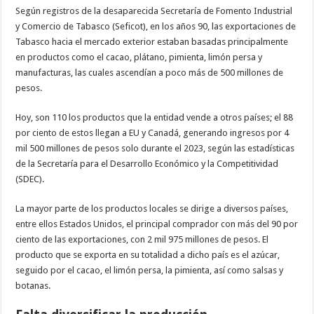
Seg
ú
n registros de la desaparecida Secretar
í
a de Fomento Industrial
y Comercio de Tabasco (Seficot), en los a
ñ
os 90, las exportaciones de
Tabasco hacia el mercado exterior estaban basadas principalmente
en productos como el cacao, pl
á
tano, pimienta, lim
ó
n persa y
manufacturas, las cuales ascend
í
an a poco m
á
s de 500 millones de
pesos.
Hoy, son 110 los productos que la entidad vende a otros pa
í
ses; el 88
por ciento de estos llegan a EU y Canad
á
, generando ingresos por 4
mil 500 millones de pesos solo durante el 2023, seg
ú
n las estad
í
sticas
de la Secretar
í
a para el Desarrollo Econ
ó
mico y la Competitividad
(SDEC).
La mayor parte de los productos locales se dirige a diversos pa
í
ses,
entre ellos Estados Unidos, el principal comprador con m
á
s del 90 por
ciento de las exportaciones, con 2 mil 975 millones de pesos. El
producto que se exporta en su totalidad a dicho pa
í
s es el az
ú
car,
seguido por el cacao, el lim
ó
n persa, la pimienta, as
í
como salsas y
botanas.