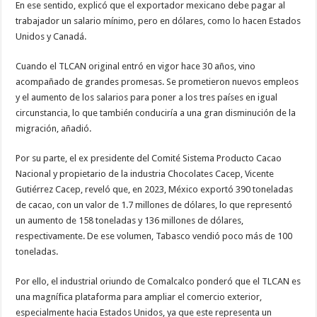
En ese sentido, explic
ó
que el exportador mexicano debe pagar al
trabajador un salario m
í
nimo, pero en d
ó
lares, como lo hacen Estados
Unidos y Canad
á
.
Cuando el TLCAN original entr
ó
en vigor hace 30 a
ñ
os, vino
acompa
ñ
ado de grandes promesas. Se prometieron nuevos empleos
y el aumento de los salarios para poner a los tres pa
í
ses en igual
circunstancia, lo que tambi
é
n conducir
í
a a una gran disminuci
ó
n de la
migraci
ó
n, a
ñ
adi
ó
.
Por su parte, el ex presidente del Comit
é
Sistema Producto Cacao
Nacional y propietario de la industria Chocolates Cacep, Vicente
Guti
é
rrez Cacep, revel
ó
que, en 2023, M
é
xico export
ó
390 toneladas
de cacao, con un valor de 1.7 millones de d
ó
lares, lo que represent
ó
un aumento de 158 toneladas y 136 millones de d
ó
lares,
respectivamente. De ese volumen, Tabasco vendi
ó
poco m
á
s de 100
toneladas.
Por ello, el industrial oriundo de Comalcalco ponder
ó
que el TLCAN es
una magn
í
fica plataforma para ampliar el comercio exterior,
especialmente hacia Estados Unidos, ya que este representa un