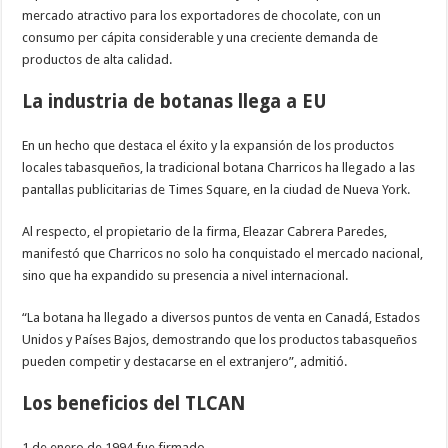
mercado atractivo para los exportadores de chocolate, con un
consumo per c
á
pita considerable y una creciente demanda de
productos de alta calidad.
La industria de botanas llega a EU
En un hecho que destaca el
é
xito y la expansi
ó
n de los productos
locales tabasque
ñ
os, la tradicional botana Charricos ha llegado a las
pantallas publicitarias de Times Square, en la ciudad de Nueva York.
Al respecto, el propietario de la firma, Eleazar Cabrera Paredes,
manifest
ó
que Charricos no solo ha conquistado el mercado nacional,
sino que ha expandido su presencia a nivel internacional.
“
La botana ha llegado a diversos puntos de venta en Canad
á
, Estados
Unidos y Pa
í
ses Bajos, demostrando que los productos tabasque
ñ
os
pueden competir y destacarse en el extranjero
”
, admiti
ó
.
Los beneficios del TLCAN
1 de enero de 1994 fue firmado