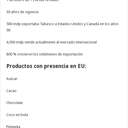
30 a
ñ
os de vigencia
500 mdp exportaba Tabasco a Estados Unidos y Canad
á
en los a
ñ
os
90
4,500 mdp vende actualmente al mercado internacional
800 % crecieron los vol
ú
menes de exportaci
ó
n
Productos con presencia en EU:
Az
ú
car
Cacao
Chocolate
Coco en bola
Pimienta