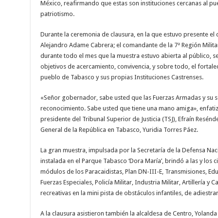
México, reafirmando que estas son instituciones cercanas al pue
patriotismo.
Durante la ceremonia de clausura, en la que estuvo presente el 
Alejandro Adame Cabrera; el comandante de la 7ª Región Militar
durante todo el mes que la muestra estuvo abierta al público, s
objetivos de acercamiento, convivencia, y sobre todo, el fortale
pueblo de Tabasco y sus propias Instituciones Castrenses.
«Señor gobernador, sabe usted que las Fuerzas Armadas y su ser
reconocimiento. Sabe usted que tiene una mano amiga», enfatizó 
presidente del Tribunal Superior de Justicia (TSJ), Efraín Resénd
General de la República en Tabasco, Yuridia Torres Páez.
La gran muestra, impulsada por la Secretaría de la Defensa Nac
instalada en el Parque Tabasco ‘Dora María’, brindó a las y los
módulos de los Paracaidistas, Plan DN-III-E, Transmisiones, Edu
Fuerzas Especiales, Policía Militar, Industria Militar, Artillería y
recreativas en la mini pista de obstáculos infantiles, de adiestra
A la clausura asistieron también la alcaldesa de Centro, Yolanda