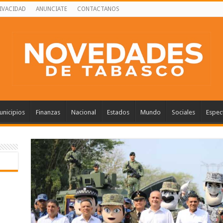
RIVACIDAD
ANUNCIATE
CONTACTANOS
nicipios
Finanzas
Nacional
Estados
Mundo
Sociales
Espec