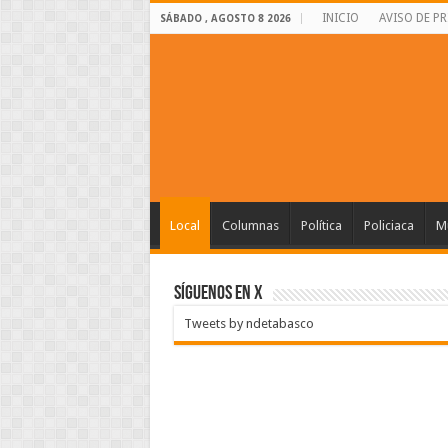
INICIO
AVISO DE P
SÁBADO , AGOSTO 8 2026
Local
Columnas
Política
Policiaca
Mu
SÍGUENOS EN X
Tweets by ndetabasco