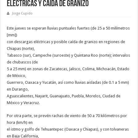
eléctricas y caída de granizo
Jorge Cupido
Este jueves se esperan lluvias puntuales fuertes (de 25 a 50 milímetros
[mm])
con descargas eléctricas y posible caída de granizo en regiones de
Chiapas (norte),
Tabasco (sur), Campeche (suroeste) y Quintana Roo (norte); intervalos
de chubascos (de
5 a 25 mm) en zonas de Zacatecas, Jalisco, Colima, Michoacán, Estado
de México,
Guerrero, Oaxaca y Yucatán, así como lluvias aisladas (de 0.1 a 5 mm)
en Durango,
Aguascalientes, Nayarit, Guanajuato, Puebla, Morelos, Ciudad de
México y Veracruz.
Por otra parte, se prevén rachas de viento de 50 a 70 kilómetros por
hora (km/h) en
el istmo y golfo de Tehuantepec (Oaxaca y Chiapas), y con tolvaneras
en Baja California,