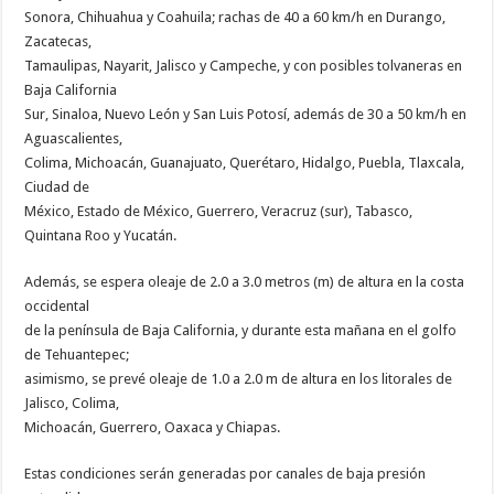
Sonora, Chihuahua y Coahuila; rachas de 40 a 60 km/h en Durango,
Zacatecas,
Tamaulipas, Nayarit, Jalisco y Campeche, y con posibles tolvaneras en
Baja California
Sur, Sinaloa, Nuevo León y San Luis Potosí, además de 30 a 50 km/h en
Aguascalientes,
Colima, Michoacán, Guanajuato, Querétaro, Hidalgo, Puebla, Tlaxcala,
Ciudad de
México, Estado de México, Guerrero, Veracruz (sur), Tabasco,
Quintana Roo y Yucatán.
Además, se espera oleaje de 2.0 a 3.0 metros (m) de altura en la costa
occidental
de la península de Baja California, y durante esta mañana en el golfo
de Tehuantepec;
asimismo, se prevé oleaje de 1.0 a 2.0 m de altura en los litorales de
Jalisco, Colima,
Michoacán, Guerrero, Oaxaca y Chiapas.
Estas condiciones serán generadas por canales de baja presión