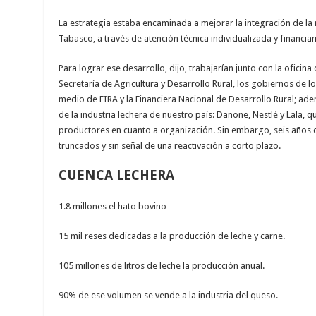
La estrategia estaba encaminada a mejorar la integración de la r
Tabasco, a través de atención técnica individualizada y financi
Para lograr ese desarrollo, dijo, trabajarían junto con la oficina 
Secretaría de Agricultura y Desarrollo Rural, los gobiernos de l
medio de FIRA y la Financiera Nacional de Desarrollo Rural; a
de la industria lechera de nuestro país: Danone, Nestlé y Lala,
productores en cuanto a organización. Sin embargo, seis años
truncados y sin señal de una reactivación a corto plazo.
CUENCA LECHERA
1.8 millones el hato bovino
15 mil reses dedicadas a la producción de leche y carne.
105 millones de litros de leche la producción anual.
90% de ese volumen se vende a la industria del queso.