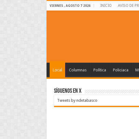
INICIO
AVISO DE P
VIERNES , AGOSTO 7 2026
Local
Columnas
Política
Policiaca
Mu
SÍGUENOS EN X
Tweets by ndetabasco