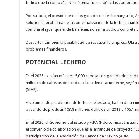
Indicó que la compañía Nestlé tenía cuatro décadas comprand
Por su lado, el presidente de los ganaderos de Huimanguillo, A
solución al problema de la comercialización de la leche serían l
comuna al igual que el de Balancán, no se ha podido concretar.
Descartan también la posibilidad de reactivar la empresa Ultral
problemas financieros.
POTENCIAL LECHERO
En el 2025 existían más de 15,000 cabezas de ganado dedicadas
millones de cabezas dedicadas a la cadena carne-leche, según
(SIAP).
El volumen de producción de leche en el estado, ha tenido un i
pasando de producir 103.8 millones de litros en 2018 a 105.1 mil
En el 2020, el Gobierno del Estado y FIRA (Fideicomisos Instituid
el convenio de colaboración que es el arranque de proyecto “Cu
participación de la Asociación de Bancos de México (ABM).