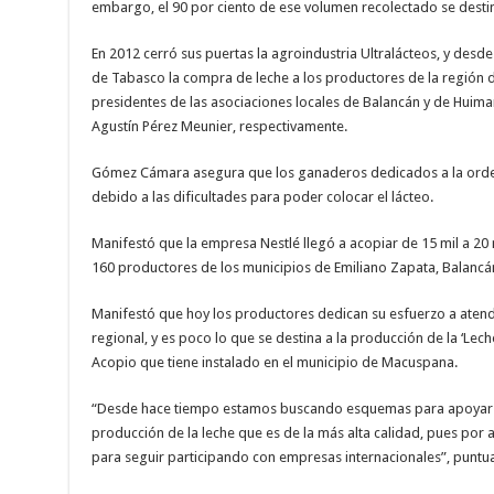
embargo, el 90 por ciento de ese volumen recolectado se desti
En 2012 cerró sus puertas la agroindustria Ultralácteos, y desd
de Tabasco la compra de leche a los productores de la región d
presidentes de las asociaciones locales de Balancán y de Huim
Agustín Pérez Meunier, respectivamente.
Gómez Cámara asegura que los ganaderos dedicados a la ordeña
debido a las dificultades para poder colocar el lácteo.
Manifestó que la empresa Nestlé llegó a acopiar de 15 mil a 20 m
160 productores de los municipios de Emiliano Zapata, Balancán
Manifestó que hoy los productores dedican su esfuerzo a atend
regional, y es poco lo que se destina a la producción de la ‘Lech
Acopio que tiene instalado en el municipio de Macuspana.
“Desde hace tiempo estamos buscando esquemas para apoyar a
producción de la leche que es de la más alta calidad, pues por 
para seguir participando con empresas internacionales”, puntua