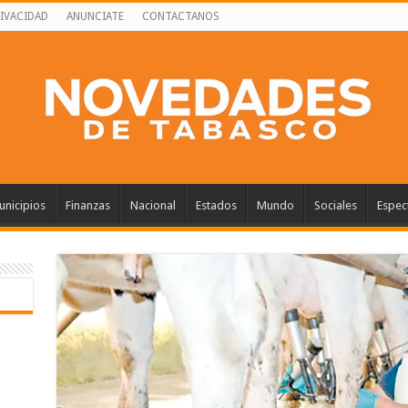
RIVACIDAD
ANUNCIATE
CONTACTANOS
nicipios
Finanzas
Nacional
Estados
Mundo
Sociales
Espec