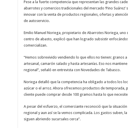
Pese a la fuerte competencia que representan las grandes ca
abarrotes y comercios tradicionales del mercado ‘Pino Suárez’ s
innovar con la venta de productos regionales, ofertas y atenció
de autoservicio.
Emilio Manuel Noriega, propietario de Abarrotes Noriega, uno d
centro de abasto, explicó que han logrado subsistir enfocándo
comercializan.
“Hemos sobrevivido vendiendo lo que ellos no tienen: granos a
artesanal, camarón salado y hasta artesanías. Eso nos mantiene 
regional”, señaló en entrevista con Novedades de Tabasco.
Noriega detalló que la competencia ha obligado a todos los locat
azúcar o el arroz. Ahora ofrecemos productos de temporada, pr
cliente puede comprar desde 100 gramos hasta lo que necesite. E
A pesar del esfuerzo, el comerciante reconoció que la situación
regional y aun así se la vemos complicada. Los gastos suben, 
siguen abriendo sucursales cerca”.