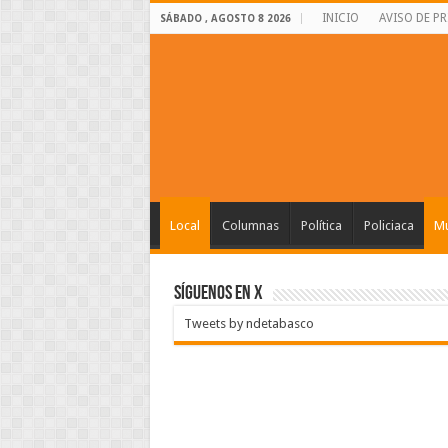
INICIO
AVISO DE P
SÁBADO , AGOSTO 8 2026
Local
Columnas
Política
Policiaca
Mu
SÍGUENOS EN X
Tweets by ndetabasco