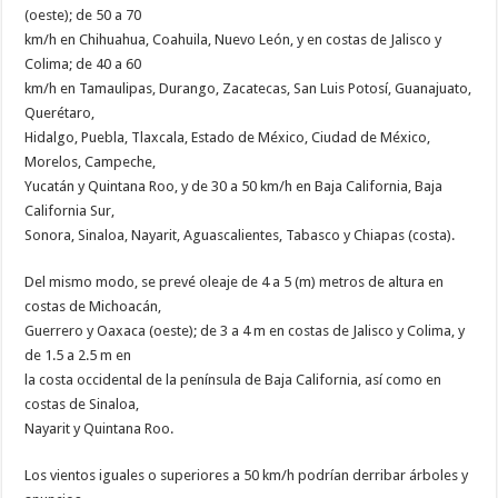
(oeste); de 50 a 70
km/h en Chihuahua, Coahuila, Nuevo León, y en costas de Jalisco y
Colima; de 40 a 60
km/h en Tamaulipas, Durango, Zacatecas, San Luis Potosí, Guanajuato,
Querétaro,
Hidalgo, Puebla, Tlaxcala, Estado de México, Ciudad de México,
Morelos, Campeche,
Yucatán y Quintana Roo, y de 30 a 50 km/h en Baja California, Baja
California Sur,
Sonora, Sinaloa, Nayarit, Aguascalientes, Tabasco y Chiapas (costa).
Del mismo modo, se prevé oleaje de 4 a 5 (m) metros de altura en
costas de Michoacán,
Guerrero y Oaxaca (oeste); de 3 a 4 m en costas de Jalisco y Colima, y
de 1.5 a 2.5 m en
la costa occidental de la península de Baja California, así como en
costas de Sinaloa,
Nayarit y Quintana Roo.
Los vientos iguales o superiores a 50 km/h podrían derribar árboles y