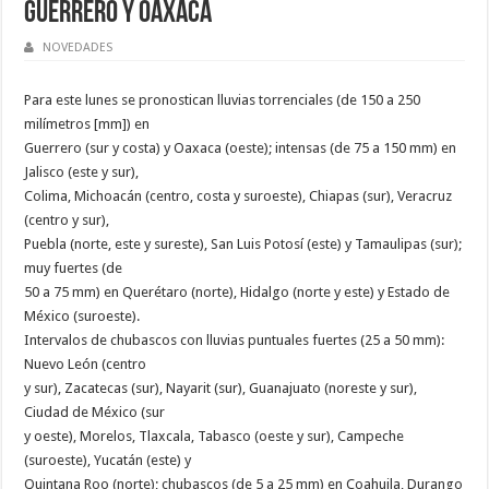
Guerrero y Oaxaca
NOVEDADES
Para este lunes se pronostican lluvias torrenciales (de 150 a 250
milímetros [mm]) en
Guerrero (sur y costa) y Oaxaca (oeste); intensas (de 75 a 150 mm) en
Jalisco (este y sur),
Colima, Michoacán (centro, costa y suroeste), Chiapas (sur), Veracruz
(centro y sur),
Puebla (norte, este y sureste), San Luis Potosí (este) y Tamaulipas (sur);
muy fuertes (de
50 a 75 mm) en Querétaro (norte), Hidalgo (norte y este) y Estado de
México (suroeste).
Intervalos de chubascos con lluvias puntuales fuertes (25 a 50 mm):
Nuevo León (centro
y sur), Zacatecas (sur), Nayarit (sur), Guanajuato (noreste y sur),
Ciudad de México (sur
y oeste), Morelos, Tlaxcala, Tabasco (oeste y sur), Campeche
(suroeste), Yucatán (este) y
Quintana Roo (norte); chubascos (de 5 a 25 mm) en Coahuila, Durango