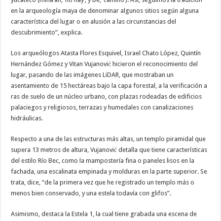
en la arqueología maya de denominar algunos sitios según alguna
característica del lugar o en alusión a las circunstancias del
descubrimiento”, explica.
Los arqueólogos Atasta Flores Esquivel, Israel Chato López, Quintín
Hernández Gómez y Vitan Vujanović hicieron el reconocimiento del
lugar, pasando de las imágenes LiDAR, que mostraban un
asentamiento de 15 hectáreas bajo la capa forestal, a la verificación a
ras de suelo de un núcleo urbano, con plazas rodeadas de edificios
palaciegos y religiosos, terrazas y humedales con canalizaciones
hidráulicas.
Respecto a una de las estructuras más altas, un templo piramidal que
supera 13 metros de altura, Vujanović detalla que tiene características
del estilo Río Bec, como la mampostería fina o paneles lisos en la
fachada, una escalinata empinada y molduras en la parte superior. Se
trata, dice, “de la primera vez que he registrado un templo más o
menos bien conservado, y una estela todavía con glifos”.
Asimismo, destaca la Estela 1, la cual tiene grabada una escena de