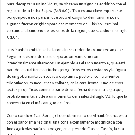
para decapitar a un individuo, se observa un signo calendárico con el
registro de la fecha 5 ajaw (849 d.C.). “Esto es una clave importante
porque podemos pensar que todo el conjunto de monumentos o
algunos fueron erigidos para ese momento del Clásico Terminal,
cercano al abandono de los sitios de la región, que sucedió en el siglo
X d.C.”.
En Minanbé también se hallaron altares redondos y uno rectangular.
Según se desprende de su disposición, varios fueron
intencionalmente alterados. Un ejemplo es el Monumento 6, que está
partido, el cual tiene cartuchos jeroglíficos en los costados y la figura
de un gobernante con tocado de plumas, pectoral con elementos
trilobulados, muñequeras y collares, en la cara frontal. Uno de esos
textos jeroglíficos contiene parte de una fecha de cuenta larga que,
probablemente, alude a un momento de finales del siglo VII, lo que la
convertiría en el más antiguo del área.
Como concluye Ivan Šprajc, el descubrimiento de Minanbé concuerda
con el panorama regional: una zona extensamente modificada con
fines agrícolas hacía su apogeo, en el periodo Clásico Tardío, la cual