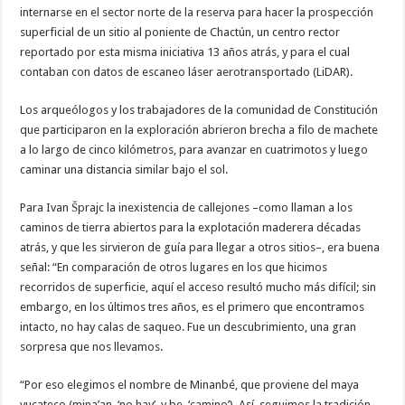
internarse en el sector norte de la reserva para hacer la prospección
superficial de un sitio al poniente de Chactún, un centro rector
reportado por esta misma iniciativa 13 años atrás, y para el cual
contaban con datos de escaneo láser aerotransportado (LiDAR).
Los arqueólogos y los trabajadores de la comunidad de Constitución
que participaron en la exploración abrieron brecha a filo de machete
a lo largo de cinco kilómetros, para avanzar en cuatrimotos y luego
caminar una distancia similar bajo el sol.
Para Ivan Šprajc la inexistencia de callejones –como llaman a los
caminos de tierra abiertos para la explotación maderera décadas
atrás, y que les sirvieron de guía para llegar a otros sitios–, era buena
señal: “En comparación de otros lugares en los que hicimos
recorridos de superficie, aquí el acceso resultó mucho más difícil; sin
embargo, en los últimos tres años, es el primero que encontramos
intacto, no hay calas de saqueo. Fue un descubrimiento, una gran
sorpresa que nos llevamos.
“Por eso elegimos el nombre de Minanbé, que proviene del maya
yucateco (mina’an, ‘no hay’, y be, ‘camino’). Así, seguimos la tradición