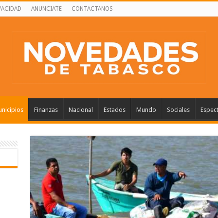
VACIDAD
ANUNCIATE
CONTACTANOS
nicipios
Finanzas
Nacional
Estados
Mundo
Sociales
Espec