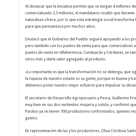
Al destacar que la iniciativa permite que se tengan 4 millones d
comercializado 2.5 millones, el mandatario resaltó que durant
naturaleza ofrece, por lo que esta estrategia social transforma l
para que permanezca por muchos años.
Destacó que el Gobierno del Pueblo seguirá apoyando a los prod
pero también con los puntos de venta para que comercialicen su 
puntos de venta en Villahermosa, Cunduacán y Cárdenas, en tant
otros más y darle valor agregado al producto.
«Lo importante es que la transformación no se detenga, que s
la riqueza de nuestro estado es su gente, porque es buena y tr
debemos poner nuestro mejor esfuerzo para impulsar su desarro
El secretario de Desarrollo Agropecuario y Pesca, Guillermo P
muy bien en sus dos vertientes: mojarra y ostión, y confirmó qu
Paraíso ya se tienen 700 productores conformados, quienes rec
gastos.
En representación de las y los productores, Oliva Córdova Santos