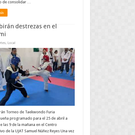
o de consolidar …
más
birán destrezas en el
mi
rtes
,
Local
arán Torneo de Taekwondo Furia
ueña programado para el 25 de abril a
de las 9 de la mañana en el Centro
ivo de la UJAT Samuel Núñez Reyes Una vez