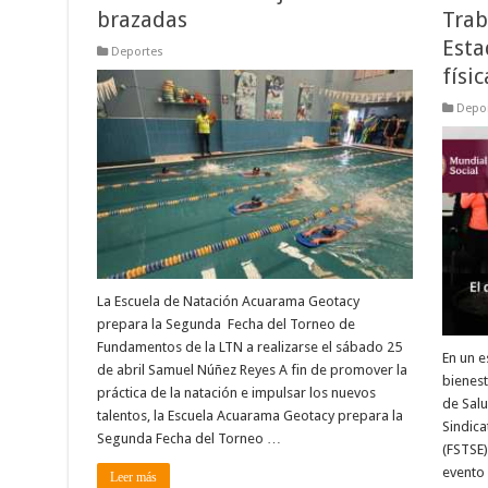
brazadas
Trab
Esta
Deportes
físic
Depo
La Escuela de Natación Acuarama Geotacy
prepara la Segunda Fecha del Torneo de
Fundamentos de la LTN a realizarse el sábado 25
En un e
de abril Samuel Núñez Reyes A fin de promover la
bienest
práctica de la natación e impulsar los nuevos
de Salu
talentos, la Escuela Acuarama Geotacy prepara la
Sindica
Segunda Fecha del Torneo …
(FSTSE)
evento 
Leer más