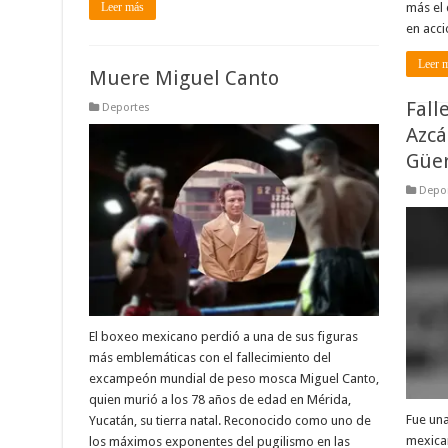
Leer más
más el 
en acci
Leer 
Muere Miguel Canto
Fall
Deportes
Azcá
Güe
Depo
El boxeo mexicano perdió a una de sus figuras
más emblemáticas con el fallecimiento del
excampeón mundial de peso mosca Miguel Canto,
quien murió a los 78 años de edad en Mérida,
Fue una
Yucatán, su tierra natal. Reconocido como uno de
mexican
los máximos exponentes del pugilismo en las