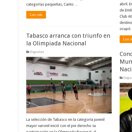
abril. 
categorías pequeñas, Canto …
de Emil
Leer más
Club At
destin
ocupó
Tabasco arranca con triunfo en
Leer 
la Olimpiada Nacional
Deportes
Conc
Mund
Naci
Depo
La selección de Tabasco en la categoría juvenil
mayor varonil inició con el pie derecho su
participación en la Olimpiada Nacional, al