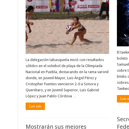
El taek
boleto
La delegación tabasqueña inició con resultados
Samuel 
sólidos en el voleibol de playa de la Olimpiada
sobre t
Nacional en Puebla, destacando en la rama varonil
Emilio 
donde, en Juvenil Mayor, Luis Ángel Pérez y
sobresa
Cristopher Fuentes vencieron 2-0 a Sonora y
Taekwo
Querétaro, y en Juvenil Superior, Luis Gabriel
López y Juan Pablo Córdova …
Leer 
Leer más
Secr
Mostrarán sus mejores
Fede