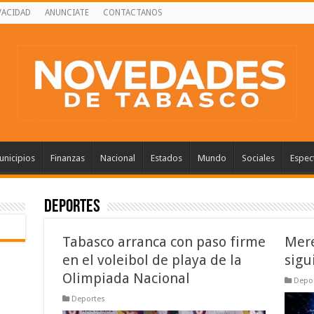
VACIDAD
ANUNCIATE
CONTACTANOS
nicipios
Finanzas
Nacional
Estados
Mundo
Sociales
Espec
Deportes
Tabasco arranca con paso firme
Mere
en el voleibol de playa de la
sigu
Olimpiada Nacional
Depo
Deportes