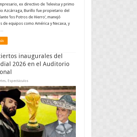
Empresario, ex directivo de Televisa y primo
io Azcárraga, Burillo fue propietario del
lante ‘los Potros de Hierro’, manejó
os de equipos como América y Necaxa, y
 …
más
iertos inaugurales del
ial 2026 en el Auditorio
onal
rtes
,
Espectáculos