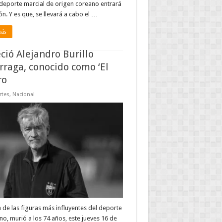
deporte marcial de origen coreano entrará
ón. Y es que, se llevará a cabo el …
más
eció Alejandro Burillo
rraga, conocido como ‘El
ro
rtes
,
Nacional
 de las figuras más influyentes del deporte
o, murió a los 74 años, este jueves 16 de