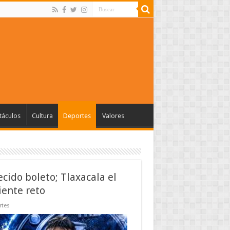
táculos
Cultura
Deportes
Valores
cido boleto; Tlaxacala el
iente reto
rtes