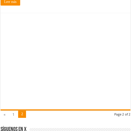
Leer más
2
«
1
Page 2 of 2
SÍGUENOS EN X