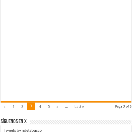
3
«
1
2
4
5
»
...
Last »
Page 3 of 6
SÍGUENOS EN X
Tweets by ndetabasco