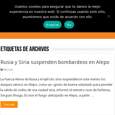
Usamos cookies para asegurar que te damos la mejor
experiencia en nuestra web. Si continúas usando este sitio,
asumiremos que estás de acuerdo con ello.
Aceptar
No
Etiquetas de Archivos
Rusia y Siria suspenden bombardeos en Alepo
Mundo
La Fuerza Aérea de Rusia y el ejército siria suspendieron este martes los
ataques aéreos en Alepo, como un «gesto de buena voluntad» para permitir
la salida de civiles de esa ciudad siria, informó el ministro ruso de Defensa,
Serguei Shoigu. El cese el fuego anticipado en Alepo, a partir …
Leer más