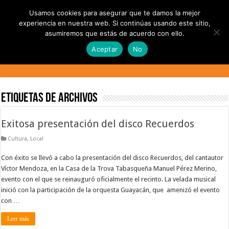
Usamos cookies para asegurar que te damos la mejor
experiencia en nuestra web. Si continúas usando este sitio,
asumiremos que estás de acuerdo con ello.
Aceptar
No
Etiquetas de Archivos
Exitosa presentación del disco Recuerdos
Cultura
,
Local
Con éxito se llevó a cabo la presentación del disco Recuerdos, del cantautor
Víctor Mendoza, en la Casa de la Trova Tabasqueña Manuel Pérez Merino,
evento con el que se reinauguró oficialmente el recinto. La velada musical
inició con la participación de la orquesta Guayacán, que amenizó el evento
con …
Leer más