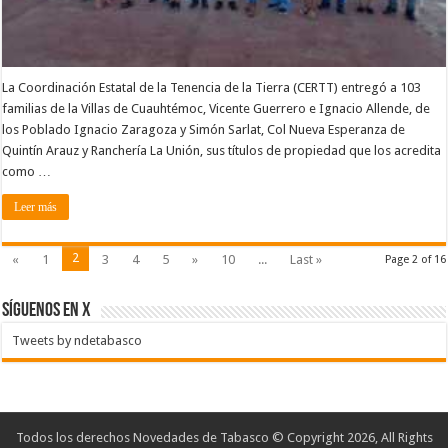
La Coordinación Estatal de la Tenencia de la Tierra (CERTT) entregó a 103
familias de la Villas de Cuauhtémoc, Vicente Guerrero e Ignacio Allende, de
los Poblado Ignacio Zaragoza y Simón Sarlat, Col Nueva Esperanza de
Quintín Arauz y Ranchería La Unión, sus títulos de propiedad que los acredita
como …
Leer más
2
«
1
3
4
5
»
10
...
Last »
Page 2 of 16
SÍGUENOS EN X
Tweets by ndetabasco
Todos los derechos Novedades de Tabasco © Copyright 2026, All Rights