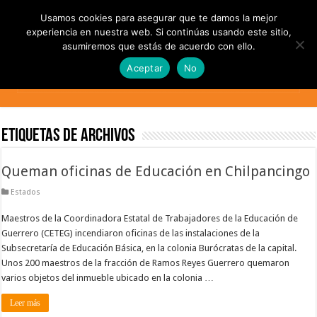
Usamos cookies para asegurar que te damos la mejor
experiencia en nuestra web. Si continúas usando este sitio,
asumiremos que estás de acuerdo con ello.
Aceptar
No
Etiquetas de Archivos
Queman oficinas de Educación en Chilpancingo
Estados
Maestros de la Coordinadora Estatal de Trabajadores de la Educación de
Guerrero (CETEG) incendiaron oficinas de las instalaciones de la
Subsecretaría de Educación Básica, en la colonia Burócratas de la capital.
Unos 200 maestros de la fracción de Ramos Reyes Guerrero quemaron
varios objetos del inmueble ubicado en la colonia …
Leer más