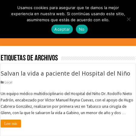
Usamos cookies para asegurar que te damos la mejor
experiencia en nuestra web. Si continúas usando este sitio,
asumiremos que estás de acuerdo con ello.
Aceptar
No
Etiquetas de Archivos
Salvan la vida a paciente del Hospital del Niño
Local
Un equipo médico multidisciplinario del Hospital del Niño Dr. Rodolfo Nieto
Padrón, encabezado por Víctor Manuel Reyna Cuevas, con el apoyo de Hugo
Cabrera González, realizaron por primera vez en Tabasco una cirugía de
Glenn, con la que le salvaron la vida a Gabino, un menor de año y dos …
Leer más