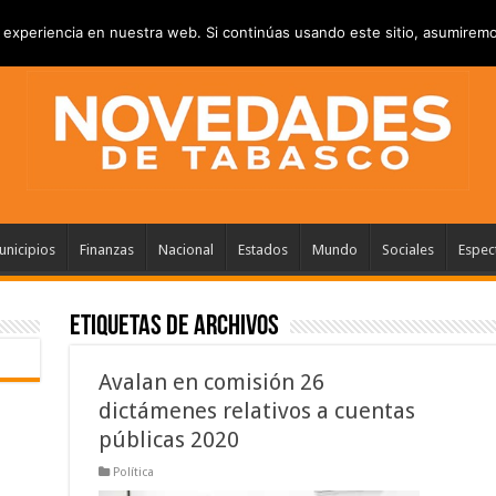
RIVACIDAD
ANUNCIATE
CONTACTANOS
experiencia en nuestra web. Si continúas usando este sitio, asumiremo
nicipios
Finanzas
Nacional
Estados
Mundo
Sociales
Espec
Etiquetas de Archivos
Avalan en comisión 26
dictámenes relativos a cuentas
públicas 2020
Política