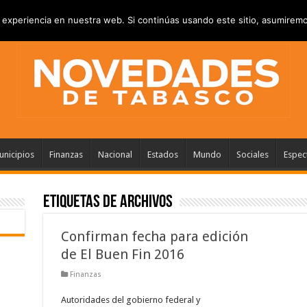
VACIDAD
ANUNCIATE
CONTACTANOS
experiencia en nuestra web. Si continúas usando este sitio, asumiremo
nicipios
Finanzas
Nacional
Estados
Mundo
Sociales
Espec
Etiquetas de Archivos
Confirman fecha para edición
de El Buen Fin 2016
Finanzas
Autoridades del gobierno federal y