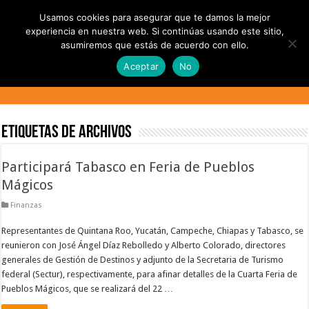
Usamos cookies para asegurar que te damos la mejor
experiencia en nuestra web. Si continúas usando este sitio,
asumiremos que estás de acuerdo con ello.
Aceptar
No
Etiquetas de Archivos
Participará Tabasco en Feria de Pueblos
Mágicos
Finanzas
Representantes de Quintana Roo, Yucatán, Campeche, Chiapas y Tabasco, se
reunieron con José Ángel Díaz Rebolledo y Alberto Colorado, directores
generales de Gestión de Destinos y adjunto de la Secretaria de Turismo
federal (Sectur), respectivamente, para afinar detalles de la Cuarta Feria de
Pueblos Mágicos, que se realizará del 22 …