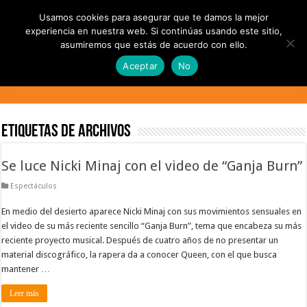
Usamos cookies para asegurar que te damos la mejor
experiencia en nuestra web. Si continúas usando este sitio,
asumiremos que estás de acuerdo con ello.
Aceptar
No
Etiquetas de Archivos
Se luce Nicki Minaj con el video de “Ganja Burn”
Espectáculos
En medio del desierto aparece Nicki Minaj con sus movimientos sensuales en
el video de su más reciente sencillo “Ganja Burn”, tema que encabeza su más
reciente proyecto musical. Después de cuatro años de no presentar un
material discográfico, la rapera da a conocer Queen, con el que busca
mantener …
Leer más