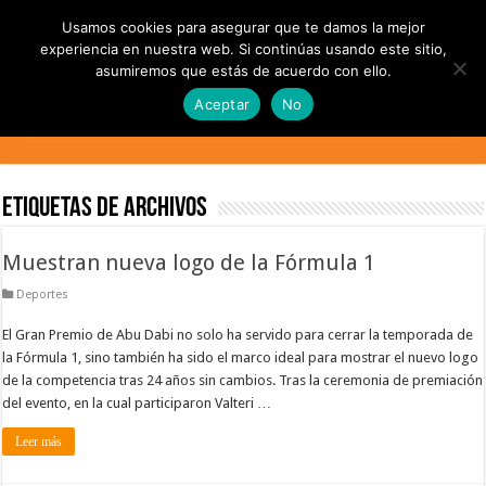
Usamos cookies para asegurar que te damos la mejor
experiencia en nuestra web. Si continúas usando este sitio,
asumiremos que estás de acuerdo con ello.
Aceptar
No
Etiquetas de Archivos
Muestran nueva logo de la Fórmula 1
Deportes
El Gran Premio de Abu Dabi no solo ha servido para cerrar la temporada de
la Fórmula 1, sino también ha sido el marco ideal para mostrar el nuevo logo
de la competencia tras 24 años sin cambios. Tras la ceremonia de premiación
del evento, en la cual participaron Valteri …
Leer más