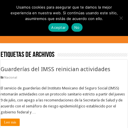
Usamos cookies para asegurar que te damos la mejor
experiencia en nuestra web. Si continúas usando este sitio,
asumiremos que estás de acuerdo con ello.
Aceptar
No
Etiquetas de Archivos
Guarderías del IMSS reinician actividades
Nacional
El servicio de guarderías del Instituto Mexicano del Seguro Social (IMSS)
retomarán actividades con un protocolo sanitario estricto a partir del jueves
9 de julio, con apego a las recomendaciones de la Secretaría de Salud y de
acuerdo con el semáforo de riesgo epidemiológico establecido por el
gobierno federal y …
Leer más