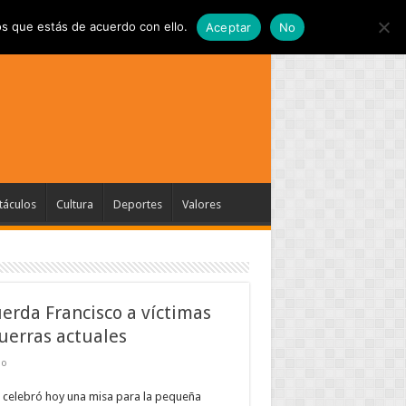
s que estás de acuerdo con ello.
Aceptar
No
táculos
Cultura
Deportes
Valores
erda Francisco a víctimas
uerras actuales
do
 celebró hoy una misa para la pequeña