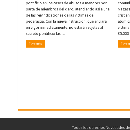
pontificio en los casos de abusos a menores por
comunid
parte de miembros del clero, atendiendo así a una
Nagasak
de las reivindicaciones de las víctimas de
cristi
pederastia. Con la nueva instrucción, que entrará
atómica
en vigor inmediatamente, no estarán sujetas al
víctima
secreto pontificio las …
35.000
Leer más
Leer 
Todos los derechos Novedades de T