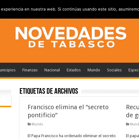
RIVACIDAD
ANUNCIATE
CONTACTANOS
experiencia en nuestra web. Si continúas usando este sitio, asumiremo
nicipios
Finanzas
Nacional
Estados
Mundo
Sociales
Espec
Etiquetas de Archivos
Francisco elimina el “secreto
Recu
pontificio”
de g
Mundo
Mun
El Papa Francisco ha ordenado eliminar el secreto
El papa