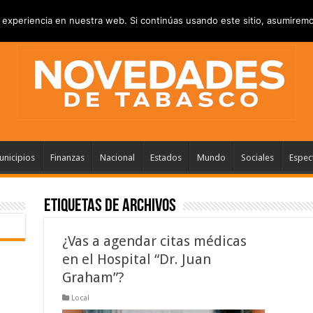
RIVACIDAD
ANUNCIATE
CONTACTANOS
experiencia en nuestra web. Si continúas usando este sitio, asumiremo
nicipios
Finanzas
Nacional
Estados
Mundo
Sociales
Espec
Etiquetas de Archivos
¿Vas a agendar citas médicas
en el Hospital “Dr. Juan
Graham”?
Local