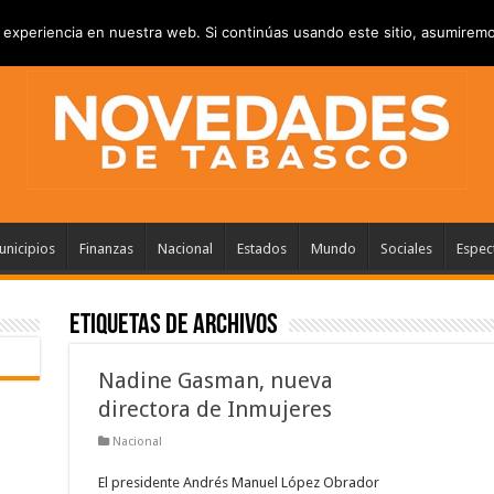
RIVACIDAD
ANUNCIATE
CONTACTANOS
experiencia en nuestra web. Si continúas usando este sitio, asumiremo
nicipios
Finanzas
Nacional
Estados
Mundo
Sociales
Espec
Etiquetas de Archivos
Nadine Gasman, nueva
directora de Inmujeres
Nacional
El presidente Andrés Manuel López Obrador