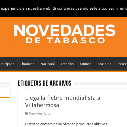
RIVACIDAD
ANUNCIATE
CONTACTANOS
experiencia en nuestra web. Si continúas usando este sitio, asumiremo
nicipios
Finanzas
Nacional
Estados
Mundo
Sociales
Espec
Etiquetas de Archivos
Llega la fiebre mundialista a
Villahermosa
Deportes
,
Local
Distintos comercios ya ofrecen productos alusivos