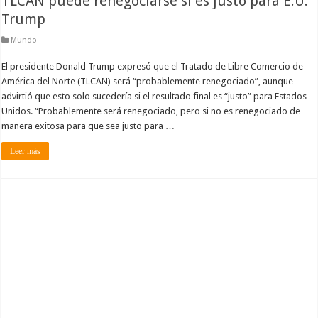
TLCAN puede renegociarse si es justo para E.U:
Trump
Mundo
El presidente Donald Trump expresó que el Tratado de Libre Comercio de
América del Norte (TLCAN) será “probablemente renegociado”, aunque
advirtió que esto solo sucedería si el resultado final es “justo” para Estados
Unidos. “Probablemente será renegociado, pero si no es renegociado de
manera exitosa para que sea justo para …
Leer más