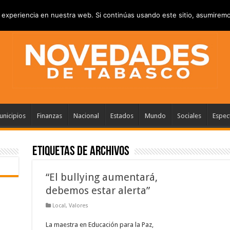
VACIDAD
ANUNCIATE
CONTACTANOS
experiencia en nuestra web. Si continúas usando este sitio, asumiremo
nicipios
Finanzas
Nacional
Estados
Mundo
Sociales
Espec
Etiquetas de Archivos
“El bullying aumentará,
debemos estar alerta”
Local
,
Valores
La maestra en Educación para la Paz,